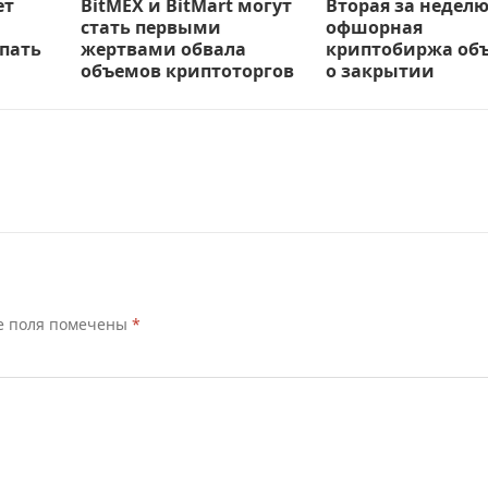
ет
BitMEX и BitMart могут
Вторая за недел
стать первыми
офшорная
пать
жертвами обвала
криптобиржа об
объемов криптоторгов
о закрытии
е поля помечены
*