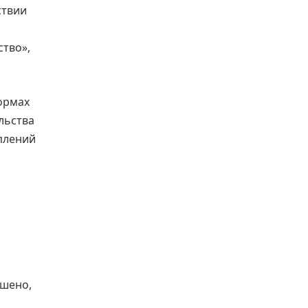
ствии
ство»,
формах
льства
плений
ршено,