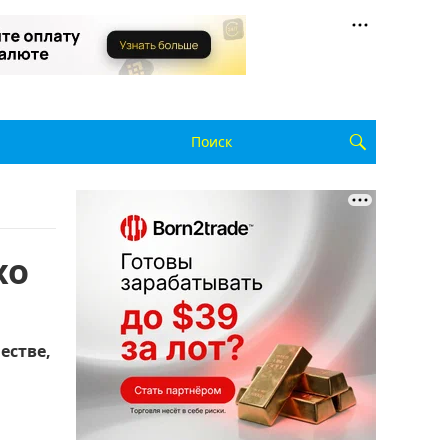
xo
естве,