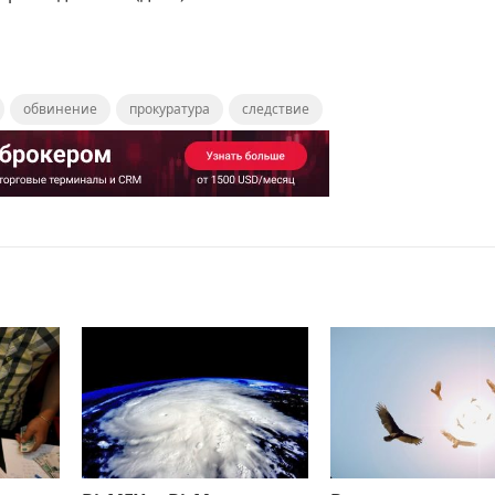
обвинение
прокуратура
следствие