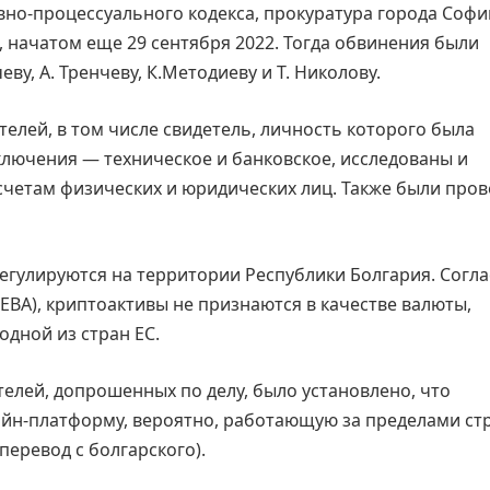
овно-процессуального кодекса, прокуратура города Софи
, начатом еще 29 сентября 2022. Тогда обвинения были
у, А. Тренчеву, К.Методиеву и Т. Николову.
елей, в том числе свидетель, личность которого была
ключения — техническое и банковское, исследованы и
четам физических и юридических лиц. Также были про
егулируются на территории Республики Болгария. Согл
EBA), криптоактивы не признаются в качестве валюты,
одной из стран ЕС.
телей, допрошенных по делу, было установлено, что
айн-платформу, вероятно, работающую за пределами ст
еревод с болгарского).