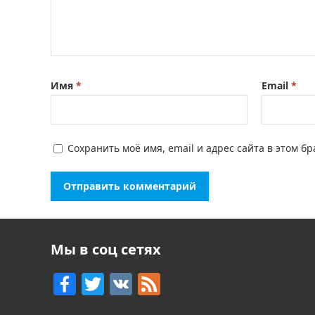
Имя
*
Email
*
Сохранить моё имя, email и адрес сайта в этом 
Мы в соц сетях
F
T
V
F
a
w
K
e