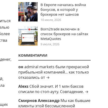
В Европе началась война
бонусов, в которой у
брокеров нет шансов
10 июля, 2026
риться
целью
Born2trade включен в
более
список брокеров на сайтах
MetaQuotes
ства
9 июля, 2026
КОММЕНТАРИИ
денег,
он
admiral markets были прекрасной
прибыльной компанией... как только
отказались от →
й,
ила
Alexs
Сбой значит. И 1 млн баксов
списали по стоп-ауту. Совпадение. →
Смирнов Александр
Мы как бывшие
ющих
клиенты этой бессмысленной