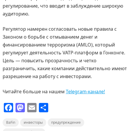
регулирование, что вводит в заблуждение широкую
аудиторию.
Регулятор намерен согласовать новые правила с
Законом о борьбе с отмыванием денег и
финансированием терроризма (AMLO), который
регулирует деятельность VATP-платформ в Гонконге.
Цель — повысить прозрачность и четко
разграничить, какие компании действительно имеют
разрешение на работу с инвесторами.
Читайте больше на нашем
Telegram-канале!
F
M
E
О
a
a
m
т
BaFin
c
инвесторы
st
ai
п
предупреждение