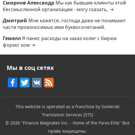
Смирнов Александр
Мы как бывшие клиенты этой
бессмысленной организации - могу сказать, →
Дмитрий
Мне кажется, господа даже не понимают
части произносимых ими буквосочетаний.
Гемелл
Я панес расходы на заказ колег с биржи
форэкс ком →
Мы в соц сетях
F
T
V
F
a
w
K
e
c
itt
e
This website is operated as a franchise by Sviderski
e
er
d
Translation Services (STS)
b
© 2026
"Finance Magnates Inc. - Home of the Forex Elite"
Все
o
права защищены.