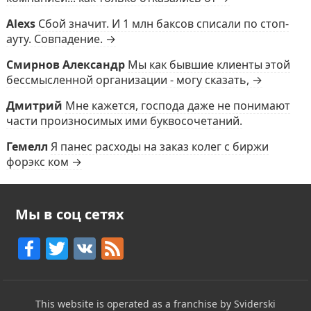
Alexs
Сбой значит. И 1 млн баксов списали по стоп-
ауту. Совпадение. →
Смирнов Александр
Мы как бывшие клиенты этой
бессмысленной организации - могу сказать, →
Дмитрий
Мне кажется, господа даже не понимают
части произносимых ими буквосочетаний.
Гемелл
Я панес расходы на заказ колег с биржи
форэкс ком →
Мы в соц сетях
F
T
V
F
a
w
K
e
c
itt
e
This website is operated as a franchise by Sviderski