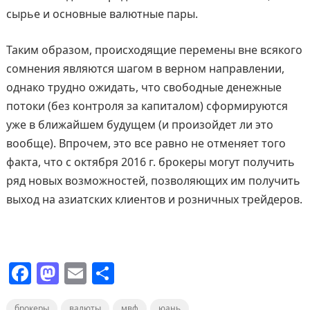
сырье и основные валютные пары.
Таким образом, происходящие перемены вне всякого
сомнения являются шагом в верном направлении,
однако трудно ожидать, что свободные денежные
потоки (без контроля за капиталом) сформируются
уже в ближайшем будущем (и произойдет ли это
вообще). Впрочем, это все равно не отменяет того
факта, что с октября 2016 г. брокеры могут получить
ряд новых возможностей, позволяющих им получить
выход на азиатских клиентов и розничных трейдеров.
F
M
E
О
a
a
m
т
брокеры
валюты
мвф
юань