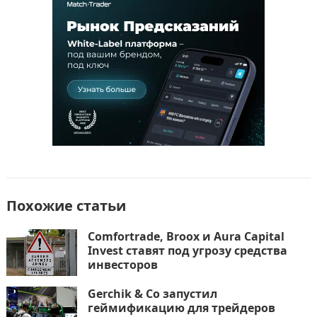
o
o
в
o
n
и
k
т
ь
Похожие статьи
Comfortrade, Broox и Aura Capital
Invest ставят под угрозу средства
инвесторов
Gerchik & Co запустил
геймификацию для трейдеров