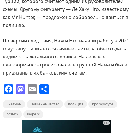
Турции, которого считают одним из руководителей
схемы. Другому фигуранту — Ле Хаку Нго, известному
как Mr Hunter, — предложено добровольно явиться в
полицию.
По версии следствия, Нам и Нго начали работу в 2021
году: запустили англоязычные сайты, чтобы создать
видимость легального сервиса. На деле все
платформы контролировались группой Нама и были
привязаны к их банковским счетам.
F
M
E
О
a
a
m
т
Вьетнам
c
st
мошенничество
ai
п
полиция
прокуратура
e
o
l
р
розыск
Форекс
b
d
а