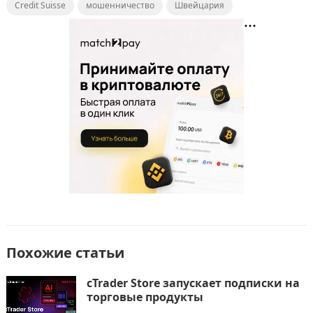
Credit Suisse
c
st
мошенничество
ai
п
Швейцария
e
o
l
р
b
d
а
o
o
в
o
n
и
k
т
ь
Похожие статьи
cTrader Store запускает подписки на
торговые продукты