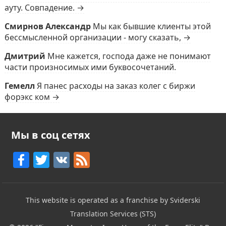
ауту. Совпадение. →
Смирнов Александр
Мы как бывшие клиенты этой
бессмысленной организации - могу сказать, →
Дмитрий
Мне кажется, господа даже не понимают
части произносимых ими буквосочетаний.
Гемелл
Я панес расходы на заказ колег с биржи
форэкс ком →
Мы в соц сетях
F
T
V
F
a
w
K
e
c
itt
e
This website is operated as a franchise by Sviderski
e
er
d
Translation Services (STS)
b