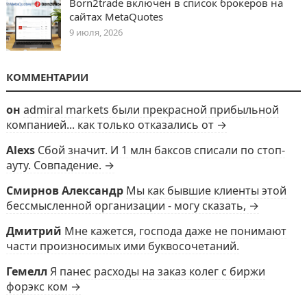
Born2trade включен в список брокеров на
сайтах MetaQuotes
9 июля, 2026
КОММЕНТАРИИ
он
admiral markets были прекрасной прибыльной
компанией... как только отказались от →
Alexs
Сбой значит. И 1 млн баксов списали по стоп-
ауту. Совпадение. →
Смирнов Александр
Мы как бывшие клиенты этой
бессмысленной организации - могу сказать, →
Дмитрий
Мне кажется, господа даже не понимают
части произносимых ими буквосочетаний.
Гемелл
Я панес расходы на заказ колег с биржи
форэкс ком →