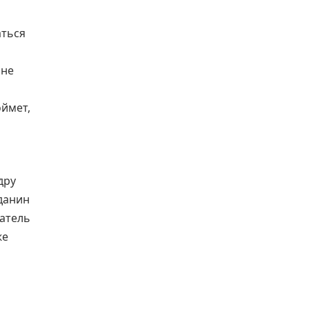
аться
 не
оймет,
дру
жданин
ватель
же