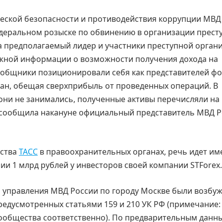
еской безопасности и противодействия коррупции МВД
деральном розыске по обвинению в организации прест
ода предполагаемый лидер и участники преступной орган
ожной информации о возможности получения дохода на
ообщники позиционировали себя как представителей фо
дан, обещая сверхприбыль от проведенных операций. В
они не занимались, полученные активы перечисляли на
, сообщила накануне официальный представитель МВД 
тства
ТАСС
в правоохранительных органах, речь идет им
и 1 млрд рублей у инвесторов своей компании STForex.
 управления МВД России по городу Москве были возбу
редусмотренных статьями 159 и 210 УК РФ (примечание:
ообщества соответственно). По предварительным данн