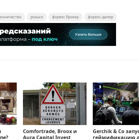
енничество
розыск
форекс брокер
форекс-дилер
м
Comfortrade, Broox и
Gerchik & Co запу
пе?
Aura Capital Invest
геймификацию 