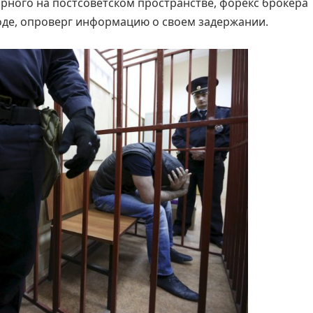
ярного на постсоветском пространстве, форекс брокера
боде, опроверг информацию о своем задержании.