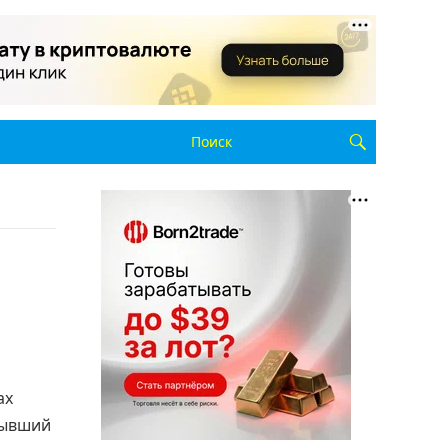
ах
бывший