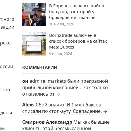
В Европе началась война
бонусов, в которой у
брокеров нет шансов
упного
10 июля, 2026
изации
Born2trade включен в
список брокеров на сайтах
рекс-
MetaQuotes
9 июля, 2026
России
КОММЕНТАРИИ
он
admiral markets были прекрасной
прибыльной компанией... как только
енно
отказались от →
Alexs
Сбой значит. И 1 млн баксов
списали по стоп-ауту. Совпадение. →
ждены
Смирнов Александр
Мы как бывшие
клиенты этой бессмысленной
ым,