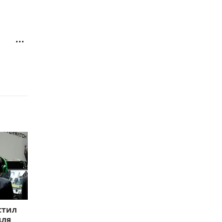
стил
для