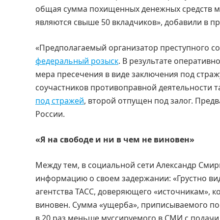
общая сумма похищенных денежных средств м
являются свыше 50 вкладчиков», добавили в п
«Предполагаемый организатор преступного со
федеральный розыск
. В результате оператив
мера пресечения в виде заключения под страж
соучастников противоправной деятельности т
под стражей
, второй отпущен под залог. Пре
России.
«Я на свободе и ни в чем не виновен»
Между тем, в социальной сети Александр Смир
информацию о своем задержании: «Грустно ви
агентства ТАСС, доверяющего «источникам», ко
виновен. Сумма «ущерба», приписываемого п
в 20 раз меньше муссируемого в СМИ с подач