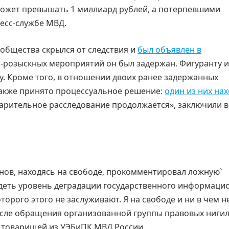
ожет превышать 1 миллиард рублей, а потерпевшими
ресс-службе МВД.
общества скрылся от следствия и
был объявлен в
но-розыскных мероприятий он был задержан. Фигуранту 
у. Кроме того, в отношении двоих ранее задержанных
акже принято процессуальное решение:
один из них на
дварительное расследование продолжается», заключили 
нов, находясь на свободе, прокомментировал ложную`
деть уровень деградации государственного информаци
торого этого не заслуживают. Я на свободе и ни в чем н
осле обращения организованной группы правовых ниги
и товарищей из УЭБиПК МВД России.