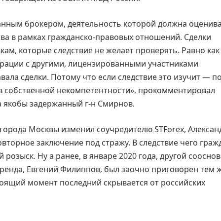
анным брокером, деятельность которой должна оценив
ва в рамках гражданско-правовых отношений. Сделки
м, которые следствие не желает проверять. Равно как
ерации с другими, лицензированными участниками
ала сделки. Потому что если следствие это изучит — п
в собственной некомпетентности», прокомментировал
а якобы задержанный г-н Смирнов.
д города Москвы изменил соучредителю STForex, Алексан
овторное заключение под стражу. В следствие чего гра
озыск. Ну а ранее, в январе 2020 года, другой соосно
ренда, Евгений Филиппов, был заочно приговорен тем 
стоящий момент последний скрывается от российских