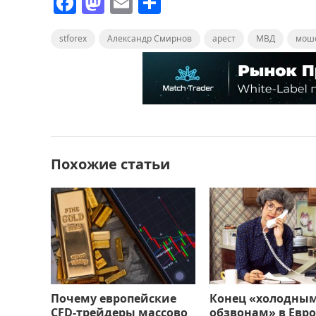
F
M
E
О
a
a
m
т
stforex
c
st
Александр Смирнов
ai
п
арест
МВД
мош
e
o
l
р
b
d
а
o
o
в
o
n
и
k
т
Похожие статьи
ь
Почему европейские
Конец «холодны
CFD-трейдеры массово
обзвонам» в Евро