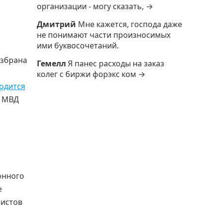
организации - могу сказать, →
Дмитрий
Мне кажется, господа даже
не понимают части произносимых
ими буквосочетаний.
избрана
Гемелл
Я панес расходы на заказ
колег с биржи форэкс ком →
ходится
в МВД
онного
е
листов